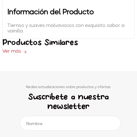
8
.
jalapeños
Información del Producto
9
.
palitos
Tiernos y suaves malvaviscos con exquisito sabor a
vainilla.
10
.
toztecas
Productos Similares
Ver más
Reciba actualizaciones sobre productos y ofertas.
Suscríbete a nuestra
newsletter