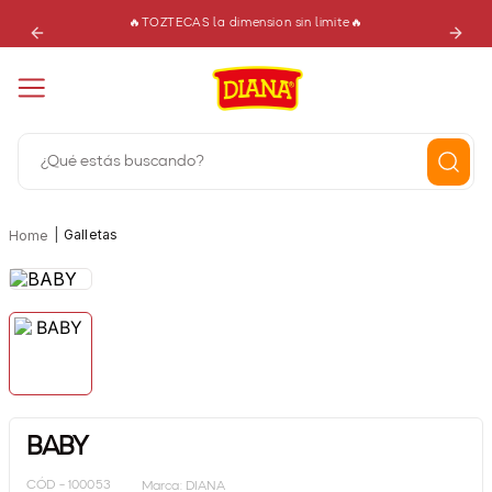
🔥TOZTECAS la dimension sin limite🔥
¿Qué estás buscando?
Términos más buscados
|
Galletas
Home
1
.
dianas
2
.
burbuja
3
.
gomitas
4
.
cereza
5
.
nachos
BABY
6
.
elotitos
CÓD -
100053
Marca:
DIANA
7
.
nougat