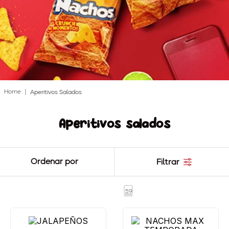
8
.
nachos
9
.
toztecas
10
.
baby
Aperitivos Salados
Aperitivos salados
Ordenar por
Filtrar
59