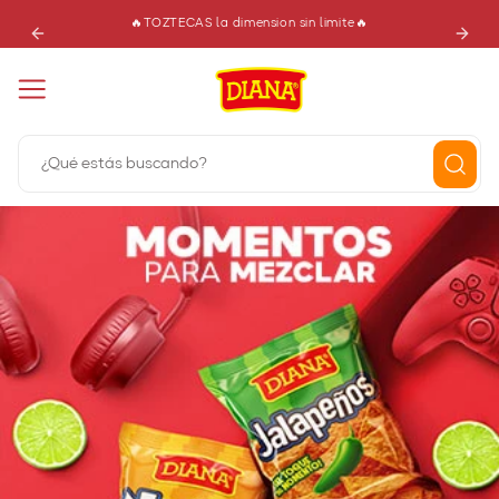
🔥TOZTECAS la dimension sin limite🔥
¿Qué estás buscando?
Términos más buscados
1
.
dianas
2
.
burbuja
3
.
gomitas
4
.
elotitos
5
.
cereza
6
.
nougat
7
.
jalapeños