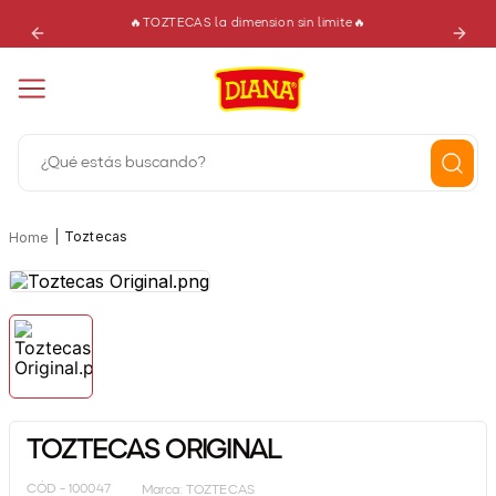
🔥TOZTECAS la dimension sin limite🔥
¿Qué estás buscando?
Términos más buscados
|
Toztecas
Home
1
.
dianas
2
.
burbuja
3
.
gomitas
4
.
elotitos
5
.
cereza
TOZTECAS ORIGINAL
6
.
nougat
CÓD -
100047
Marca:
TOZTECAS
7
.
jalapeños