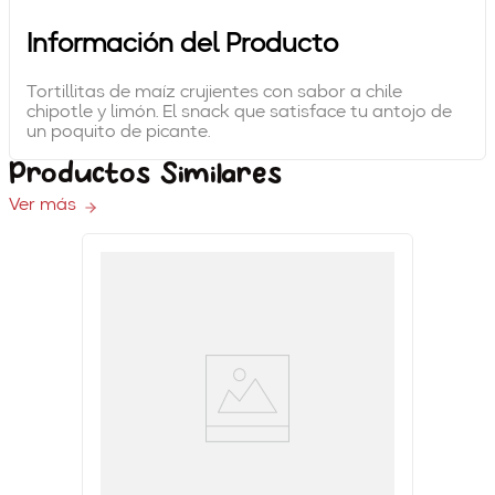
8
.
nachos
Información del Producto
9
.
toztecas
Tortillitas de maíz crujientes con sabor a chile
chipotle y limón. El snack que satisface tu antojo de
10
.
baby
un poquito de picante.
Productos Similares
Ver más